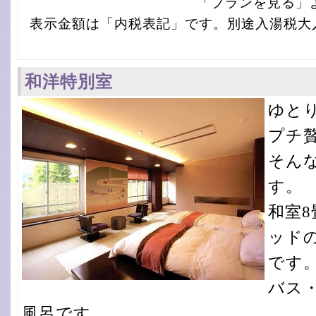
「プランを見る」
表示金額は「内税表記」です。別途入湯税大人1
和洋特別室
ゆと
プチ
そん
す。
和室
ッド
です
バス
風呂です。