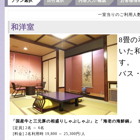
プラン選択
日付選択
内容入力/確認
お客様情
一室当りのご利用人
和洋室
8畳
いた
す。
バス
「国産牛と三元豚の相盛りしゃぶしゃぶ」と「海老の海鮮鍋」 当
[定員] 2名 ～ 6名
[料金] 2名利用時 19,800 ～ 25,300円/人