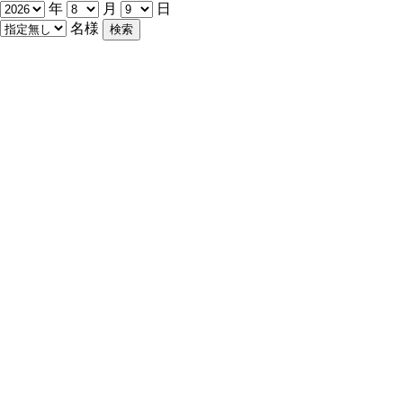
年
月
日
名様