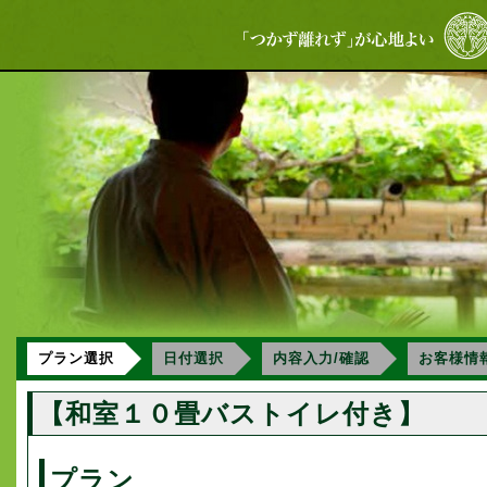
プラン選択
日付選択
内容入力/確認
お客様情
【和室１０畳バストイレ付き】
プラン