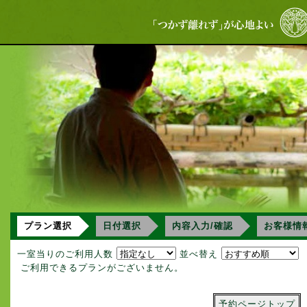
プラン選択
日付選択
内容入力/確認
お客様情
一室当りのご利用人数
並べ替え
ご利用できるプランがございません。
予約ページトップ