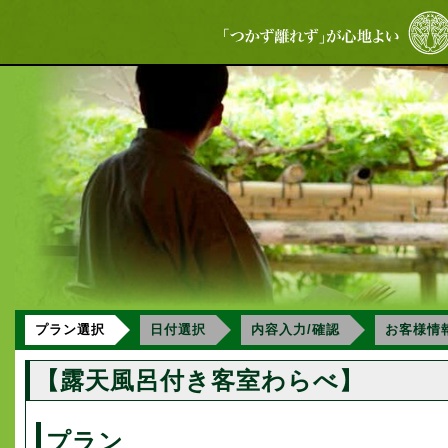
プラン選択
日付選択
内容入力/確認
お客様情
【露天風呂付き客室わらべ】
プラン