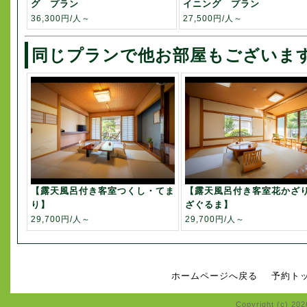
グ プラン
イニング プラン
36,300円/人～
27,500円/人～
同じプランで他お部屋もございま
【露天風呂付き客室つくし・てま
【露天風呂付き客室花かざ
り】
ざぐるま】
29,700円/人～
29,700円/人～
ホームページへ戻る
予約ト
Copyright (c) 20