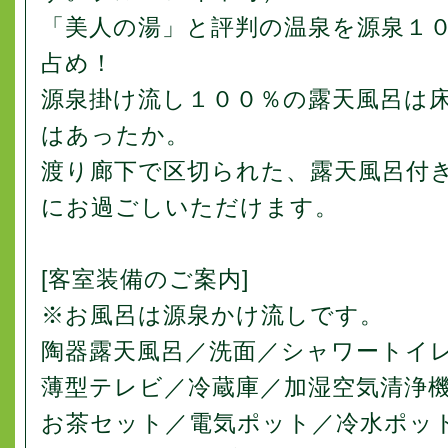
「美人の湯」と評判の温泉を源泉１
占め！
源泉掛け流し１００％の露天風呂は
はあったか。
渡り廊下で区切られた、露天風呂付
にお過ごしいただけます。
[客室装備のご案内]
※お風呂は源泉かけ流しです。
陶器露天風呂／洗面／シャワートイ
薄型テレビ／冷蔵庫／加湿空気清浄
お茶セット／電気ポット／冷水ポッ