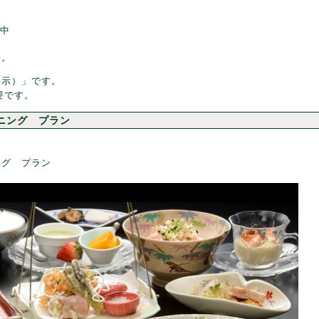
択中
い。
表示）」です。
要です。
ニング プラン
ング プラン