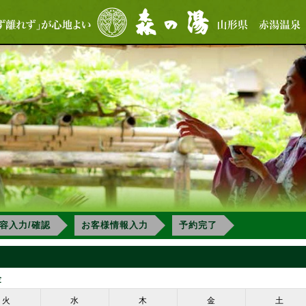
容入力/確認
お客様情報入力
予約完了
金
火
水
木
金
土