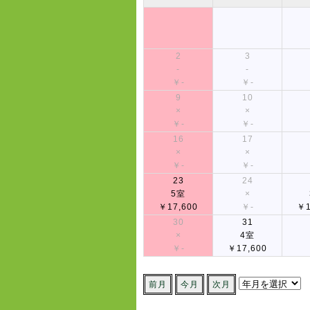
2
3
-
-
￥-
￥-
9
10
×
×
￥-
￥-
16
17
×
×
￥-
￥-
23
24
5室
×
￥17,600
￥-
￥1
30
31
×
4室
￥-
￥17,600
前月
今月
次月