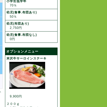
小学生低学年
70％
幼児(食事.布団あり)
50％
幼児(布団あり)
2,750円
幼児(食事.布団なし)
0円
オプションメニュー
米沢牛サーロインステーキ
い
9,900円
２００ｇ