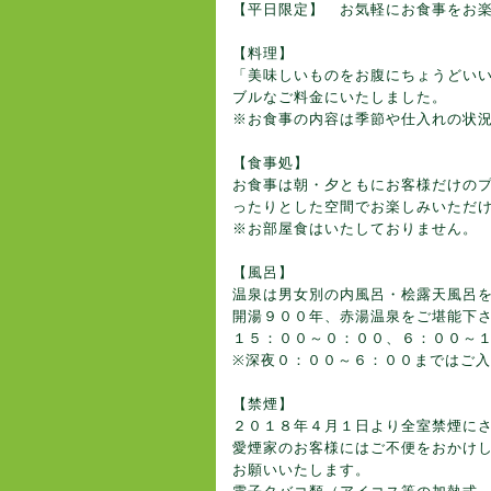
【平日限定】 お気軽にお食事をお
【料理】
「美味しいものをお腹にちょうどい
ブルなご料金にいたしました。
※お食事の内容は季節や仕入れの状
【食事処】
お食事は朝・夕ともにお客様だけの
ったりとした空間でお楽しみいただ
※お部屋食はいたしておりません。
【風呂】
温泉は男女別の内風呂・桧露天風呂
開湯９００年、赤湯温泉をご堪能下
１５：００～０：００、６：００～
※深夜０：００～６：００まではご
【禁煙】
２０１８年４月１日より全室禁煙に
愛煙家のお客様にはご不便をおかけ
お願いいたします。