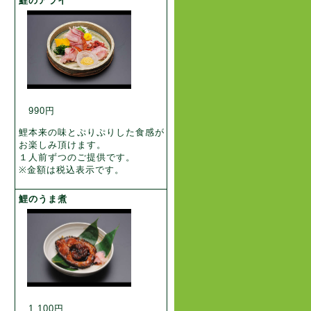
鯉のアライ
990円
鯉本来の味とぷりぷりした食感が
お楽しみ頂けます。
１人前ずつのご提供です。
※金額は税込表示です。
鯉のうま煮
1,100円