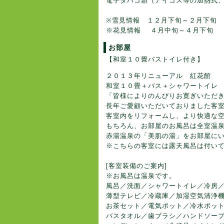
電子タバコ類（アイコス等の加熱式、
※雪見情報 １２月下旬～２月下旬
※花見情報 ４月中旬～４月下旬 
お部屋
【和室１０畳バストイレ付き】
２０１３年リニューアル 紅花館
和室１０畳＋バス＋シャワートイレ
「皆様によりのんびりお寛ぎいただ
長年ご愛顧いただいておりました客
客室内をリフォームし、より快適な
もちろん、お部屋のお風呂は全室温
赤湯温泉の「美肌の湯」をお部屋に
※こちらの客室には露天風呂は付い
[客室装備のご案内]
※お風呂は温泉です。
風呂／洗面／シャワートイレ／冷房
薄型テレビ／冷蔵庫／加湿空気清浄
お茶セット／電気ポット／冷水ポッ
バスタオル／歯ブラシ／ハンドソー