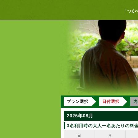
プラン選択
日付選択
内
2026年08月
3名利用時の大人一名あたりの料
日
月