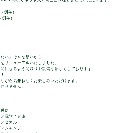
VAPE等のリキッド式）も当面同様とさせていただきます。
 （例年）
（例年）
きたい」そんな想いから、
室をリニューアルいたしました。
空間になるよう間取りや設備を新しくしております。
泉！
いながら気兼ねなくお楽しみいただけます。
ておりません。
／暖房
機／電話／金庫
ト／タオル
プ／シャンプー