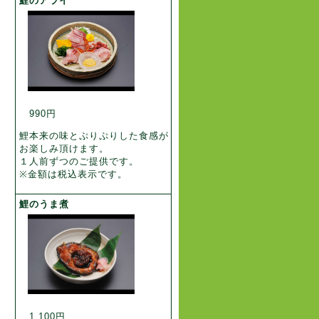
鯉のアライ
990円
鯉本来の味とぷりぷりした食感が
お楽しみ頂けます。
１人前ずつのご提供です。
※金額は税込表示です。
鯉のうま煮
1,100円