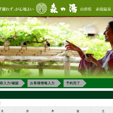
容入力/確認
お客様情報入力
予約完了
金
火
水
木
金
土