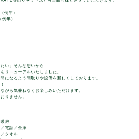
VAPE等のリキッド式）も当面同様とさせていただきます。
 （例年）
（例年）
きたい」そんな想いから、
室をリニューアルいたしました。
空間になるよう間取りや設備を新しくしております。
泉！
いながら気兼ねなくお楽しみいただけます。
ておりません。
／暖房
機／電話／金庫
ト／タオル