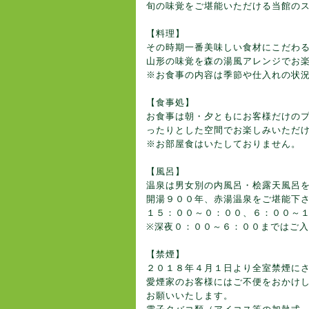
旬の味覚をご堪能いただける当館の
【料理】
その時期一番美味しい食材にこだわ
山形の味覚を森の湯風アレンジでお
※お食事の内容は季節や仕入れの状
【食事処】
お食事は朝・夕ともにお客様だけの
ったりとした空間でお楽しみいただ
※お部屋食はいたしておりません。
【風呂】
温泉は男女別の内風呂・桧露天風呂
開湯９００年、赤湯温泉をご堪能下
１５：００～０：００、６：００～
※深夜０：００～６：００まではご
【禁煙】
２０１８年４月１日より全室禁煙に
愛煙家のお客様にはご不便をおかけ
お願いいたします。