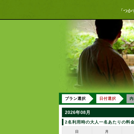
プラン選択
日付選択
内
2026年08月
2名利用時の大人一名あたりの料
日
月