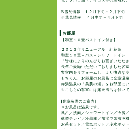
電子タバコ類（アイコス等の加熱式、
※雪見情報 １２月下旬～２月下旬
※花見情報 ４月中旬～４月下旬 
お部屋
【和室１０畳バストイレ付き】
２０１３年リニューアル 紅花館
和室１０畳＋バス＋シャワートイレ
「皆様によりのんびりお寛ぎいただ
長年ご愛顧いただいておりました客
客室内をリフォームし、より快適な
もちろん、お部屋のお風呂は全室温
赤湯温泉の「美肌の湯」をお部屋に
※こちらの客室には露天風呂は付い
[客室装備のご案内]
※お風呂は温泉です。
風呂／洗面／シャワートイレ／冷房
薄型テレビ／冷蔵庫／加湿空気清浄
お茶セット／電気ポット／冷水ポッ