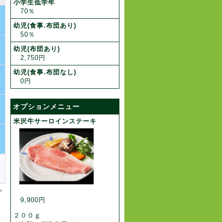
小学生低学年
70％
幼児(食事.布団あり)
50％
幼児(布団あり)
2,750円
幼児(食事.布団なし)
0円
オプションメニュー
米沢牛サーロインステーキ
い
9,900円
２００ｇ