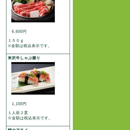
6,600円
１５０ｇ
※金額は税込表示です。
米沢牛しゃぶ握り
1,100円
１人前２貫
※金額は税込表示です。