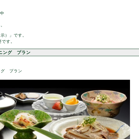
択中
い。
表示）」です。
要です。
ニング プラン
ング プラン