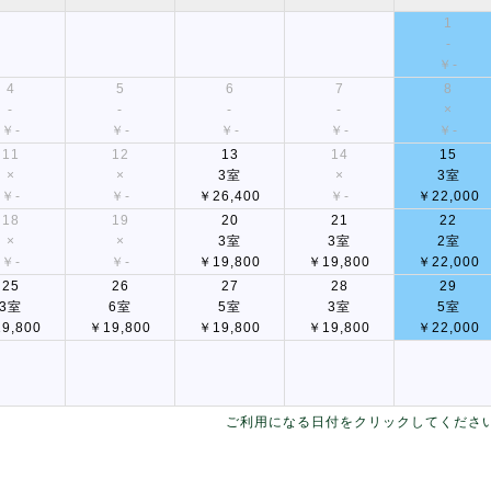
1
-
￥-
4
5
6
7
8
-
-
-
-
×
￥-
￥-
￥-
￥-
￥-
11
12
13
14
15
×
×
3室
×
3室
￥-
￥-
￥26,400
￥-
￥22,000
18
19
20
21
22
×
×
3室
3室
2室
￥-
￥-
￥19,800
￥19,800
￥22,000
25
26
27
28
29
3室
6室
5室
3室
5室
9,800
￥19,800
￥19,800
￥19,800
￥22,000
ご利用になる日付をクリックしてくださ