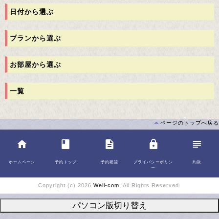
日付から選ぶ
プランから選ぶ
お部屋から選ぶ
一覧
ページのトップへ戻る
home
class
description
lock
subject
ホームページ
予約トップ
予約確認
プライバシーポリシ
約款
ー
Copyright (c) 2026
Well-com
. All Rights Reserved.