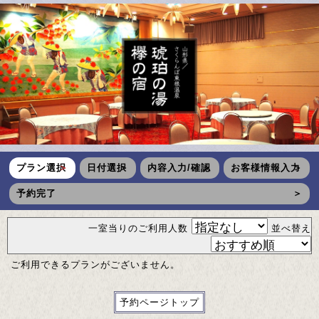
プラン選択
日付選択
内容入力/確認
お客様情報入力
予約完了
一室当りのご利用人数
並べ替え
ご利用できるプランがございません。
予約ページトップ