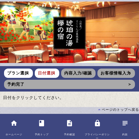
プラン選択
日付選択
内容入力/確認
お客様情報入力
予約完了
日付をクリックしてください。
ページのトップへ戻る
home
class
description
lock
subject
ホームページ
予約トップ
予約確認
プライバシーポリシ
約款
ー